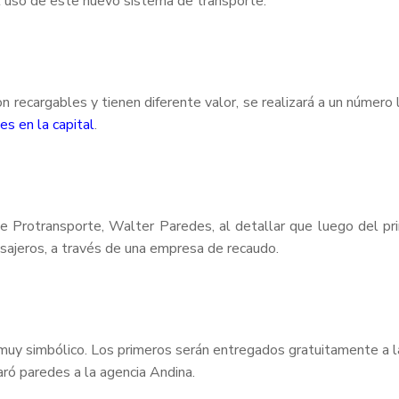
el uso de este nuevo sistema de transporte.
on recargables y tienen diferente valor, se realizará a un número
es en la capital
.
 Protransporte, Walter Paredes, al detallar que luego del pr
asajeros, a través de una empresa de recaudo.
muy simbólico. Los primeros serán entregados gratuitamente a la 
aró paredes a la agencia Andina.