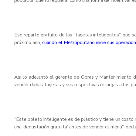
población que lo requiera, como una forma de incentivar 
Ese reparto gratuito de las “tarjetas inteligentes”, que s
próximo año,
cuando el Metropolitano inicie sus operacion
Así lo adelantó el gerente de Obras y Mantenimiento de
vender dichas tarjetas y sus respectivas recargas a los p
“Este boleto inteligente es de plástico y tiene un costo 
una ‘degustación gratuita’ antes de vender el menú”, decl