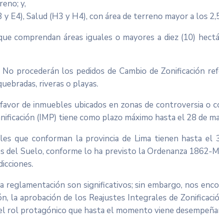
reno; y,
 y E4), Salud (H3 y H4), con área de terreno mayor a los 2
 que comprendan áreas iguales o mayores a diez (10) hect
No procederán los pedidos de Cambio de Zonificación ref
uebradas, riveras o playas.
 favor de inmuebles ubicados en zonas de controversia o con
anificación (IMP) tiene como plazo máximo hasta el 28 de ma
es que conforman la provincia de Lima tienen hasta el
os del Suelo, conforme lo ha previsto la Ordenanza 1862-MM
dicciones.
 reglamentación son significativos; sin embargo, nos enc
n, la aprobación de los Reajustes Integrales de Zonificació
 el rol protagónico que hasta el momento viene desempeñan