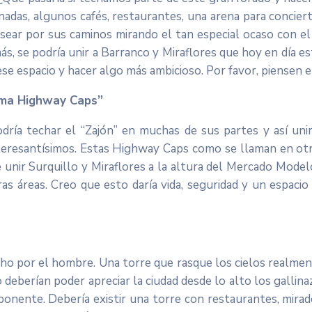
adas, algunos cafés, restaurantes, una arena para concier
asear por sus caminos mirando el tan especial ocaso con el 
más, se podría unir a Barranco y Miraflores que hoy en día 
se espacio y hacer algo más ambicioso. Por favor, piensen 
Lima Highway Caps”
dría techar el “Zajón” en muchas de sus partes y así u
interesantísimos. Estas Highway Caps como se llaman en o
unir Surquillo y Miraflores a la altura del Mercado Modelo
ras áreas. Creo que esto daría vida, seguridad y un espaci
ho por el hombre. Una torre que rasque los cielos realmente
 deberían poder apreciar la ciudad desde lo alto los galli
onente. Debería existir una torre con restaurantes, mirador,