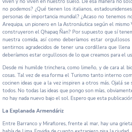
viven y no viven en nuestro suelo. De esa manera no sólo 
no podemos? ¿Qué tienen los italianos, estadounidense
personas de importancia mundial? ¿Acaso no tenemos nov
Arequipa, un pionero en la Astronáutica según el mismo
construyeron el Qhapaq Ñan? Por supuesto que sí tenem
nuestra comida, así como deberíamos estar orgullosos 
sentirnos agradecidos de tener una cordillera que llena
deberíamos estar orgullosos de lo que creamos para el uso
Desde mi humilde trinchera, como limeño, y de cara al b
cosas. Tal vez de esa forma el Turismo tanto interno co
cocinen ideas que a la vez inspiren a otros más. Ojalá s
todos. No todas las ideas que pongo son mías, obviament
no hay nada nuevo bajo el sol. Espero que esta publicació
La Explanada Armendáriz
Entre Barranco y Miraflores, frente al mar, hay una griet
bahía de Lima. Envidia de cuanto extranjero pisa la ciud