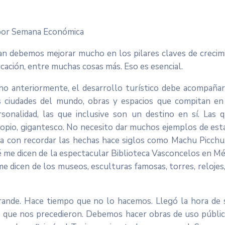
o por Semana Económica
n debemos mejorar mucho en los pilares claves de crecimien
ucación, entre muchas cosas más. Eso es esencial.
ho anteriormente, el desarrollo turístico debe acompañar
 ciudades del mundo, obras y espacios que compitan en 
sonalidad, las que inclusive son un destino en sí. Las
propio, gigantesco. No necesito dar muchos ejemplos de es
sta con recordar las hechas hace siglos como Machu Picchu
me dicen de la espectacular Biblioteca Vasconcelos en Méxi
e dicen de los museos, esculturas famosas, torres, relojes
rande. Hace tiempo que no lo hacemos. Llegó la hora de s
os que nos precedieron. Debemos hacer obras de uso públic