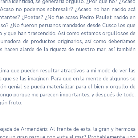
raría identidad, se generaría orgullo. ¿Por qué no? ¿Acaso
¿Acaso no podemos sobresalir? ¿Acaso no han nacido acá
antantes? ¿Poetas? ¿No fue acaso Pedro Paulet nacido en
casso? ¿No fueron peruanos mandados desde Cusco los que
 y que han trascendido. Así como estamos orgullosos de
rumadora de productos originarios, así como deberíamos
s hacen alarde de la riqueza de nuestro mar, así también
Lima que pueden resultar atractivos a mi modo de ver las
 que se las imaginen. Para que en la mente de algunos se
ón genial se pueda materializar para el bien y orgullo de
 pongo porque me parecen importantes, y después de todo,
gún fruto.
bajada de Armendáriz. Al frente de esta, la gran y hermosa
acemos un gran parque con vista al mar? Probablemente uno