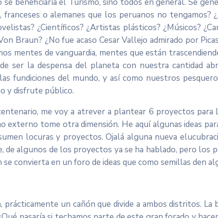
se beneficiaría el Turismo, sino todos en general. Se gene
s, franceses o alemanes que los peruanos no tengamos? 
elistas? ¿Científicos? ¿Artistas plásticos? ¿Músicos? ¿C
 Von Braun? ¿No fue acaso Cesar Vallejo admirado por Pi
os mentes de vanguardia, mentes que están trascendiendo
de ser la despensa del planeta con nuestra cantidad ab
 las fundiciones del mundo, y así como nuestros pesquero
 y disfrute público.
icentenario, me voy a atrever a plantear 6 proyectos para 
mo externo tome otra dimensión. He aquí algunas ideas para
e sumen locuras y proyectos. Ojalá alguna nueva elucubraci
e, de algunos de los proyectos ya se ha hablado, pero los
n se convierta en un foro de ideas que como semillas den al
a, prácticamente un cañón que divide a ambos distritos. La 
ad. ¿Qué pasaría si techamos parte de este gran forado y h