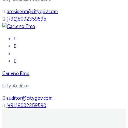
president@citygov.com
(+91)8002359595
Carleno Emo
City Auditor
auditor@citygov.com
(+91)8002359590