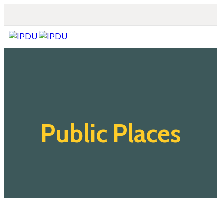
Inicio
Quienes
Somos
Actualidad
Legislación
Public Places
Ordenanzas
Zonificación
Contáctenos