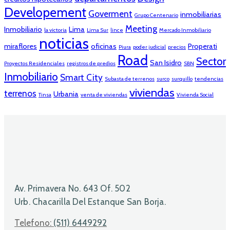
Developement
Goverment
inmobiliarias
Grupo Centenario
Meeting
Inmobiliario
Lima
la victoria
Lima Sur
lince
Mercado Inmobiliario
noticias
miraflores
oficinas
Properati
Piura
poder judicial
precios
Road
Sector
San Isidro
Proyectos Residenciales
registros de predios
SBN
Inmobiliario
Smart City
Subasta de terrenos
surco
surquillo
tendencias
viviendas
terrenos
Urbania
Tinsa
venta de viviendas
Vivienda Social
Av. Primavera No. 643 Of. 502
Urb. Chacarilla Del Estanque San Borja.
Telefono:
(511) 6449292