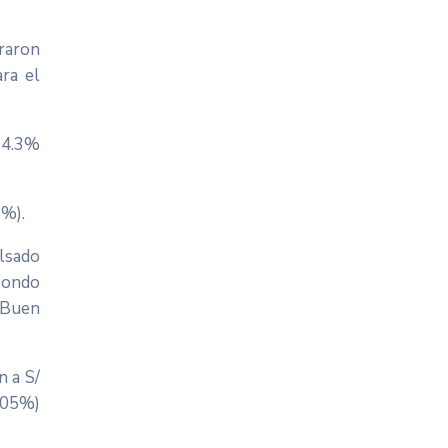
traron
ra el
e 4.3%
1%).
lsado
Fondo
 Buen
n a S/
1.05%)