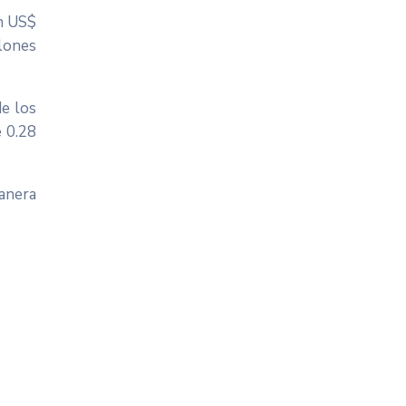
en US$
lones
de los
e 0.28
anera