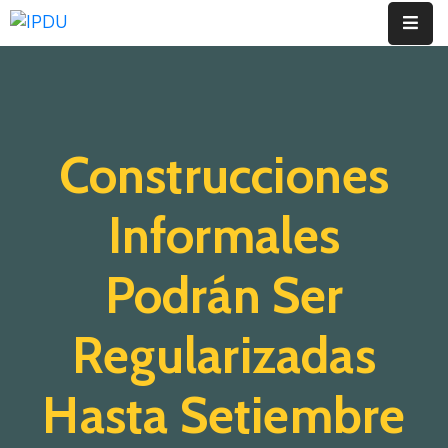
Inicio
Quienes
Construcciones
Somos
Actualidad
Informales
Legislación
Podrán Ser
Ordenanzas
Regularizadas
Zonificación
Contáctenos
Hasta Setiembre