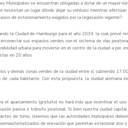
ones Municipales se encuentran obligadas a dotar de un mayor n
e necesitan un lugar dónde dejar su vehículo mientras efectúan
cios de estacionamiento exigidos por la legislación vigente?.
do la Ciudad de Hamburgo para el año 2034, la cual prevé restri
terconectar sus espacios verdes con el sistema de vías peato
ibilidad urbana para moverse en el centro de la ciudad a pie, en
istas en 20 años.
s y demás zonas verdes de la ciudad entre sí, cubriendo 17.000
 de cada habitante. Con esta propuesta, la ciudad alemana ini
 el aparcamiento (gratuito) no hará más que incentivar el uso i
ción pasiva o tránsito peatonal. Si bien nuestra ciudad capital 
ntes de turno, creemos que las autoridades municipales deben e
semiautomatizados de elevación que permitan estacionar dos o 