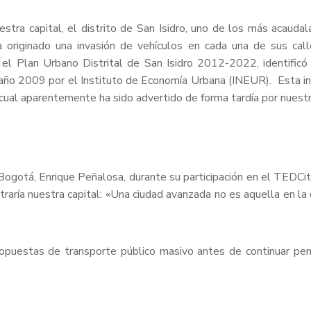
ra capital, el distrito de San Isidro, uno de los más acaudala
 originado una invasión de vehículos en cada una de sus call
 el Plan Urbano Distrital de San Isidro 2012-2022, identifi
año 2009 por el Instituto de Economía Urbana (INEUR). Esta inf
cual aparentemente ha sido advertido de forma tardía por nuestr
e Bogotá, Enrique Peñalosa, durante su participación en el TEDC
aría nuestra capital: «Una ciudad avanzada no es aquella en la 
propuestas de transporte público masivo antes de continuar p