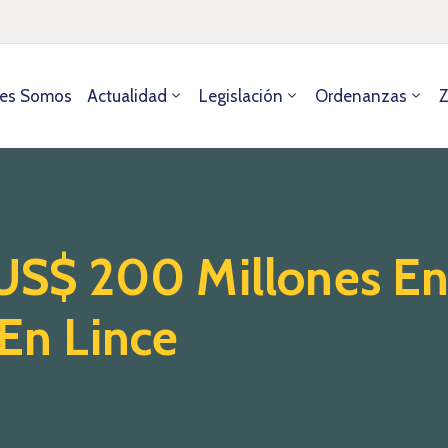
es Somos
Actualidad
Legislación
Ordenanzas
Z
 US$ 200 Millones E
 En Lince