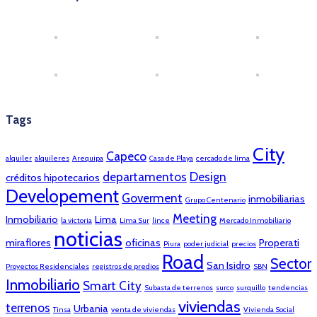
Tags
City
Capeco
alquiler
alquileres
Arequipa
Casa de Playa
cercado de lima
departamentos
Design
créditos hipotecarios
Developement
Goverment
inmobiliarias
Grupo Centenario
Meeting
Inmobiliario
Lima
la victoria
Lima Sur
lince
Mercado Inmobiliario
noticias
miraflores
oficinas
Properati
Piura
poder judicial
precios
Road
Sector
San Isidro
Proyectos Residenciales
registros de predios
SBN
Inmobiliario
Smart City
Subasta de terrenos
surco
surquillo
tendencias
viviendas
terrenos
Urbania
Tinsa
venta de viviendas
Vivienda Social