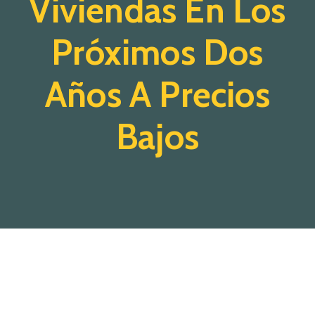
Viviendas En Los
Próximos Dos
Años A Precios
Bajos