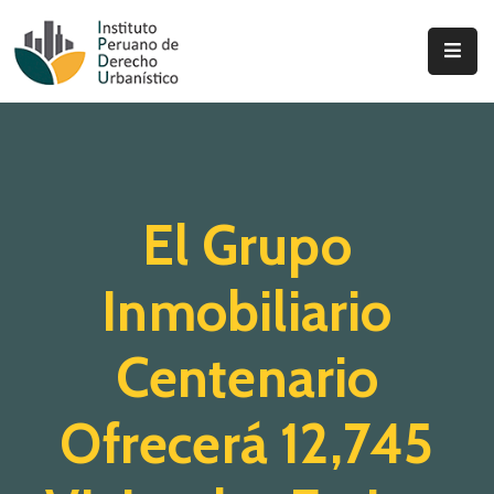
Inicio
Quienes
Somos
El Grupo
Actualidad
Legislación
Inmobiliario
Ordenanzas
Centenario
Zonificación
Ofrecerá 12,745
Contáctenos