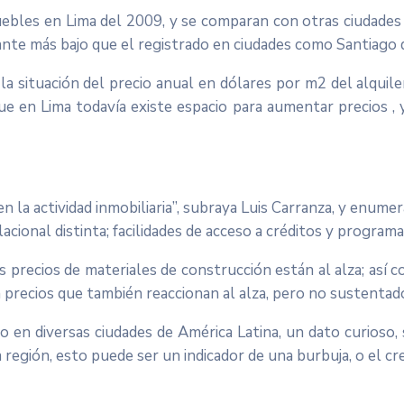
uebles en Lima del 2009, y se comparan con otras ciudades 
ante más bajo que el registrado en ciudades como Santiago 
la situación del precio anual en dólares por m2 del alquiler
ue en Lima todavía existe espacio para aumentar precios , y
la actividad inmobiliaria”, subraya Luis Carranza, y enume
cional distinta; facilidades de acceso a créditos y program
s precios de materiales de construcción están al alza; así 
n precios que también reaccionan al alza, pero no sustenta
ujo en diversas ciudades de América Latina, un dato curioso
a región, esto puede ser un indicador de una burbuja, o el c