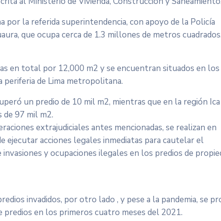
scrita al Ministerio de Vivienda, Construcción y Saneamiento
 por la referida superintendencia, con apoyo de la Policía
uaura, que ocupa cerca de 1.3 millones de metros cuadrados
as en total por 12,000 m2 y se encuentran situados en los
la periferia de Lima metropolitana.
ecuperó un predio de 10 mil m2, mientras que en la región Ica
 de 97 mil m2.
raciones extrajudiciales antes mencionadas, se realizan en
e ejecutar acciones legales inmediatas para cautelar el
de invasiones y ocupaciones ilegales en los predios de propi
edios invadidos, por otro lado , y pese a la pandemia, se pr
e predios en los primeros cuatro meses del 2021.