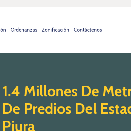
ión
Ordenanzas
Zonificación
Contáctenos
1.4 Millones De Met
De Predios Del Esta
 Piura