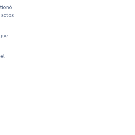
stionó
0 actos
 que
del