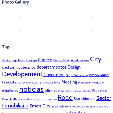
Photo Gallery
Tags
City
Capeco
alquiler
alquileres
Arequipa
Casa de Playa
cercado de lima
departamentos
Design
créditos hipotecarios
Developement
Goverment
inmobiliarias
Grupo Centenario
Meeting
Inmobiliario
Lima
la victoria
Lima Sur
lince
Mercado Inmobiliario
noticias
miraflores
oficinas
Properati
Piura
poder judicial
precios
Road
Sector
San Isidro
Proyectos Residenciales
registros de predios
SBN
Inmobiliario
Smart City
Subasta de terrenos
surco
surquillo
tendencias