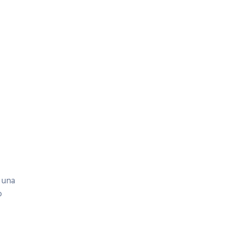
 una
o