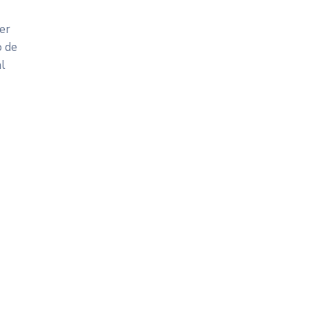
er
o de
al