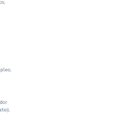
os,
mpleo,
ador
tio),