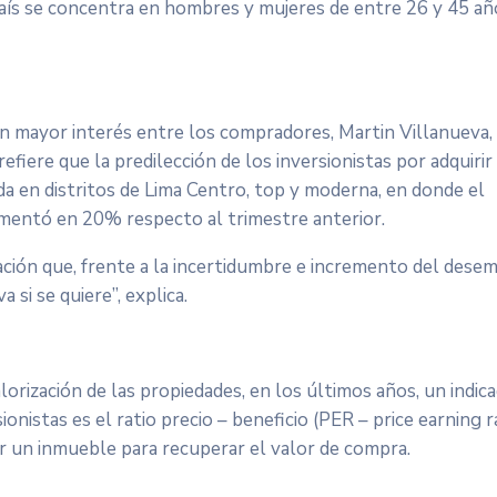
país se concentra en hombres y mujeres de entre 26 y 45 añ
an mayor interés entre los compradores, Martin Villanueva,
fiere que la predilección de los inversionistas por adquirir
 en distritos de Lima Centro, top y moderna, en donde el
rementó en 20% respecto al trimestre anterior.
ción que, frente a la incertidumbre e incremento del dese
 si se quiere”, explica.
alorización de las propiedades, en los últimos años, un indic
istas es el ratio precio – beneficio (PER – price earning ra
r un inmueble para recuperar el valor de compra.