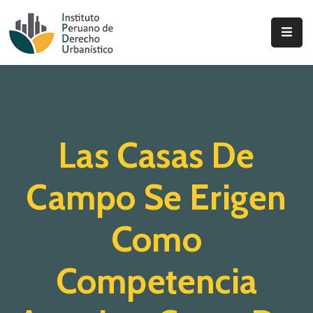
Inicio
Quienes
Somos
Las Casas De
Actualidad
Legislación
Campo Se Erigen
Ordenanzas
Como
Zonificación
Competencia
Contáctenos